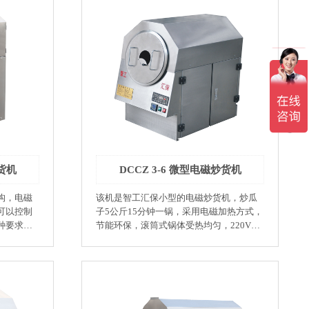
面粉
品：咖啡豆、黄豆、黑豆、苦荞 ●休闲食
加工业：
品业：瓜子、花生、腰果、杏仁、板栗、
 ●环
核桃 ●体积小：73×51×80（cm） ●耗电
境碳排放
少：生活用电220V：2A-10A ●智能控温：
，保护热
可控性强，控温精确。 ●炒制品量少：0.5-
%以上，
3公斤，在应用中降低实验成本。 ●热辐射
以上。 ●
小：该机锅体使用双层保温，对作业环境
拌结构，
（实验室或教室）热辐射小。 ●环保：该
多用：该
机是采用电磁加热，对作业环境碳排放为
干、高温
零。 ●低耗：该机使用复合锅体＜滚筒
控温，在
＞：保护热量不能向外散放，热效率可达
保证烘烤
95%以上，比传统的电加热烘炒货设备节
炒货机
DCCZ 3-6 微型电磁炒货机
，对操作
电45%以上。 ●人机界面：人性化设计，智
求标准。
能控制：参数设定方便快捷。 ●故障自诊
构，电磁
该机是智工汇保小型的电磁炒货机，炒瓜
计，智能化
断功能：故障显示一目了然。 ●型号：
可以控制
子5公斤15分钟一锅，采用电磁加热方式，
障自动诊
DCCZ 3-4 ●生产率：5-15kg/h ●功率范
种要求设
节能环保，滚筒式锅体受热均匀，220V电
了然 型
围：0.6-3kw ●配用动力：0.18kw ●实用电
，正反转
压使用场所方便，机身小巧便捷，是流行
压：220V ●外形尺寸（mm）：
的小型炒货机。 ●实验室科研 ●大学教学实
730×510×800 ●锅体尺寸（mm）：
开心果、
践课程 ●制药业：中药炮制 ●调味品业：辣
300×400
椒、花椒、大茴香、小茴香 ●饮品：咖啡
豆、黄豆、黑豆、苦荞 ●休闲食品业：瓜
子、花生、腰果、杏仁、板栗、核桃 ●体