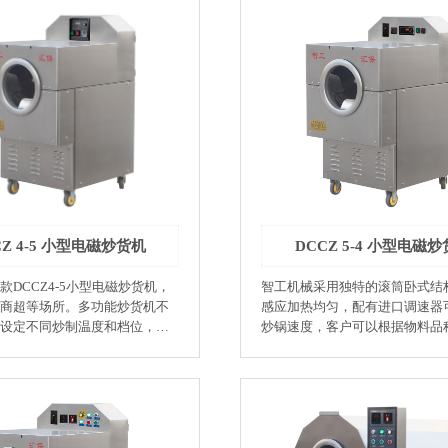
泽一致，对操作人员技术要求低。 ●
核桃、杏仁、榛子、开心果等
加工业：对面粉除湿烘干 ●食品
可烘烤大花菜、红萝卜、土豆
面粉炒制 ●制药业：对粉剂烘干炒制
等。 ●调味品业：可烘烤辣
保：该机采用电磁加热对工作环
大茴香、小茴香。 ●制药业：
为零。 ●节能：该机用复合锅体
中药材炮制。 ●节能：该
量不能向外散放，热效率可达95
循环结构并配有余热回收，能
比传统的电加热烘炒设备节能45%
0%。 ●环保：该机采用电加热为
受热均匀：该机采用不锈钢刷搅
业环境碳排放为零。 ●智能：
搅拌均匀，炒制效果好。 ●一机
温，温度控制精度高，并有自
机对粉类产品设置低温状态可烘
，不需人工看管，烘烤成熟后
状态可烘炒。 ●可控性强：智能
关机。 ●人机界面合理：人性
炒制作业中温度控制可达±1%，
CZ 4-5 小型电磁炒货机
DCCZ 5-4 小型电磁
能化控制，参数设定方便快
产品每批次品质相同，色泽一致
辐射小：该机采用聚氨酯保温材
人员技术要求低，可降低招工要
款DCCZ4-5小型电磁炒货机，
智工机械采用独特的滚筒卧式结
能好，对作业环境热辐射小。
●人机界面设计合理：人性化设
商超等场所。多功能炒货机不
感应加热均匀，配有进口调速器
：设置低温状态可烘干农作物，
控制，参数设定方便快捷。 ●故
设定不同炒制温度和档位，电
炒锅速度，客户可以根据物料品
烤食品。 型号 生产率 加
断功能：故障代码显示，诊断一目
均匀，达到设定温度自动报
置转速，达到设定温度自动报警
号 尺寸（mm） 加热功率（KW） 动力
，一键反转出锅。 ●坚果店
出锅方便 ●坚果店专用：瓜子、花生、腰
（KW） 产能（KG/H） DCCM 6-3
、花生、腰果、杏仁、板栗、
果、杏仁、板栗、核桃、榛子、
300x2300x1850
3610*895*1600 20 1.1+0.6 150 DCCM 7-4
、开心果、印加果、夏威夷果
印加果、夏威夷果 ●榨油业:芝麻、花生
4200*1150*1650 40 1.5+0.6 300 DCCM 7-
芝麻、花生米、油菜籽、大豆 ●饮
米、油菜籽、大豆 ●饮品：咖啡豆、苦
6 待定 80 2.2+0.6 550 DCCM 9-8 待定
、苦荞、麦片、大麦芽 ●制茶
荞、麦片、大麦芽 ●制茶业：茶叶 杀青、