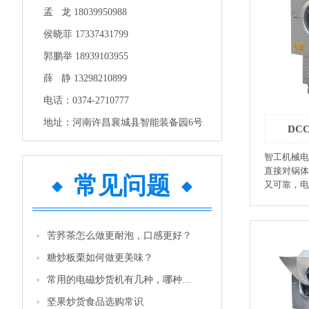
孟 龙 18039950988
业：茶叶 
小米、年糕
侯晓菲 17337431799
业：大米、
业：辣椒、
郭鹏举 18939103955
业：中药炮制 ●环保：该机是采
薛 静 13298210899
热，对作业
机使用复合
电话：0374-2710777
向外散放，
地址：河南许昌襄城县智能装备园6号
的电加热烘
DC
面：人性化
便快捷。 
智工机械电
作业中温度
直接对锅体
常见问题
品每锅品质
又可靠，电
技能要求低
的使用寿命
障自诊断功
磁炒货设备。 ●坚果店专用：
度高：最高温度
生、腰果、
DCCZ 4-5
苦荞茶怎么做更耐泡，口感更好？
心果、印加果、夏
围：1-5kw
花生米、油菜籽、大
糖炒板栗如何做更美味？
压：220V
苦荞、麦片、大麦芽 
900×570
常用的电磁炒货机有几种，哪种性价比更高一些？
青、烘干 ●膨化食品：大米、小米、年糕
400×500
片、年糕条、虾条 ●杂
坚果炒货食品选购常识
青稞、豆类、谷类 ●调