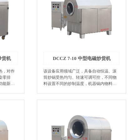
积小：910×510×800（mm） ●耗电少：生
活用电220V、2A-10A ●智能控温：可控性
强，控温精确。 ●炒制品量少：0.5-3公
斤，在应用中降低实验成本。 ●热辐射
作业环境
小：该机锅体使用双层保温，对作业环境
（实验室或教室）热辐射小。 ●环保：该
放，热效
机是采用电磁加热，对作业环境碳排放为
热烘炒设
零。 ●低耗：该机使用复合锅体＜滚筒
＞、保护热量不能向外散放，热效率可达
磁炒货机
DCCZ 7-10 中型电磁炒货机
 ●可
95%以上，比传统的电加热烘炒设备节电
中温度控
45%以上。 ●人机界面：人性化设计，智能
热，对作
该设备应用领域广泛，具备自动恒温、滚
锅品质相
控制、参数设定方便快捷。 ●故障自诊断
染零排
筒炒锅受热均匀、转速可调可控，不同物
要求低，
功能：故障显示一目了然。 ●型号：DCCZ
功能新型
料设置不同的炒制温度，机器锅内物料温
3-6 ●生产率：10-20kg/h ●功率范围：0.7-
节约成
度到达设定标准自动警报，一键反转出
3.5kw ●配用动力：0.18kw ●实用电压：
锅，使用非常方便。 ●坚果加工业：瓜
220V ●外形尺寸（mm）：910×510×800 ●
果、印加
子、花生、腰果、杏仁、板栗、核桃、榛
w ●配用动
锅体尺寸（mm）：300×600
子、开心果、印加果、夏威夷果 ●榨油
 ●外形尺寸
业：芝麻、花生米、油菜籽、大豆 ●饮
体尺寸
品：咖啡豆、苦荞、麦片、大麦芽 ●制茶
、年糕
业：茶叶杀青、烘干 ●膨化食品：大米、
小米、年糕片、虾条、年糕条 ●杂粮加工
业：大米、青稞、豆类、谷类 ●调味品