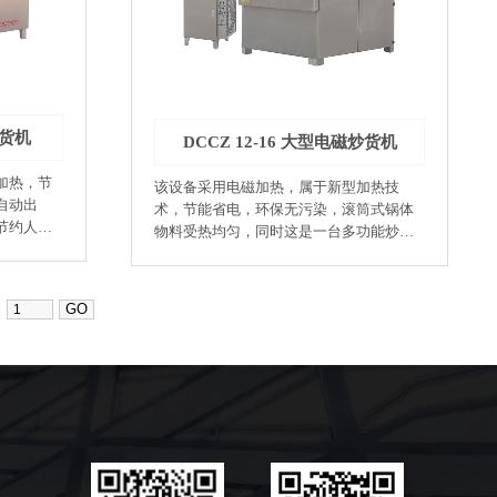
业：辣椒、花椒、大茴香、小茴香 ●制药
h ●功率范
业：中药炮制 ●饲料业：原材料烘炒 ●化工
 ●实用电
业：烘干与加热化工原料 ●环保：该机是
采用电磁加热，对作业环境碳排放为零。
m）：
●低耗：该机使用复合锅体＜滚筒＞、保护
热量不能向外散放，热效率可达95%以
炒货机
DCCZ 12-16 大型电磁炒货机
上，比传统的电加热烘炒设备节电45%以
不能向外
上。 ●用料考究：全部采用不锈钢材料，
加热，节
该设备采用电磁加热，属于新型加热技
传统的电
保证烘炒制品的卫生与安全，符合GMP标
自动出
术，节能省电，环保无污染，滚筒式锅体
准。 ●人机界面：人性化设计，智能控
节约人力
物料受热均匀，同时这是一台多功能炒货
定方便快
制、参数设定方便快捷。 ●可控性强：智
，炒制物
设备，除了瓜子还可以炒制更多的干果
能控温，在烘炒作业中温度控制精度可达
类、休闲食品类、调味品类等产品，应用
烘炒品每
±2%，保证烘炒品每锅品质相同，色泽一
、开心
领域广泛，一机多用。 ●坚果加工业：瓜
人员技能
致，对操作人员技能要求低，可降低招工
子、花生、腰果、杏仁、板栗、核桃、榛
要求标准。 ●故障自诊断功能：故障显示
子、开心果、印加果、夏威夷果 ●榨油
一目了然。 ●温度高：最高温度可达
业：芝麻、花生米、油菜籽、大豆 ●饮
400℃。 ●型号：DCCZ 7-10 ●生产率：50-
品：咖啡豆、苦荞、麦片、大麦芽 ●制茶
250kg/h ●功率范围：4-32kw ●配用动力：
业：茶叶杀青、烘干 ●膨化食品：大米、
1.1kw ●实用电压：380V ●外形尺寸
小米、年糕片、虾条、年糕条 ●杂粮加工
（mm）：1650×950×1520 ●锅体尺寸
业：大米、青稞、豆类、谷类 ●调味品
（mm）：700×1000
业：辣椒、花椒、大茴香、小茴香 ●制药