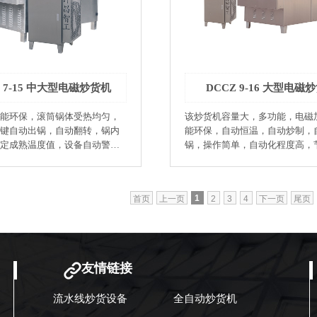
制药业：中药炮制 ●
香、小茴香 ●制药业：中药炮制 ●型号：
是采用电磁加热，对作业环境
DCCZ 5-10 ●生产率：30-60kg/
使用复合锅体
围：3-15kw ●配用动力：0.4kw
保护热量不能向外散放，热效
压：380V ●外形尺寸（mm）：
%以上，比传统的电加热烘炒设
1580×750×1330 ●锅体尺寸（m
机界面：人性化设
500×1000 ●环保：该机是采用电磁加热，
Z 7-15 中大型电磁炒货机
DCCZ 9-16 大型电磁
制、参数设定方便快捷。 ●可
对作业环境碳排放为零。 ●低耗：该机使
能控温、在烘炒作业中温度控
用复合锅体＜滚筒＞、保护热量
能环保，滚筒锅体受热均匀，
该炒货机容量大，多功能，电磁
±2%，保证烘炒品每锅品质相
散放，热效率可达95%以上，比
键自动出锅，自动翻转，锅内
能环保，自动恒温，自动炒制，
致，对操作人员技能要求低，
加热烘炒设备节电45%以上。 ●人机界面：
定成熟温度值，设备自动警
锅，操作简单，自动化程度高，
准。 ●故障自诊断功
人性化设计，智能控制、参数设
能的一款全自动滚筒炒货机。
时间成本，多功能机器应用广泛
了然。 ●温度高：最高
捷。 ●可控性强：智能控温、在烘炒作业
业：瓜子、花生、腰果、杏仁、
料种类多。 ●坚果加工业：瓜子、花生、
CZ 5-5 ●生产
中温度控制精度可达±2%，保证
、榛子、开心果、印加果、夏
腰果、杏仁、板栗、核桃、榛子
g/h ●功率范围：1.5-7.5kw ●配
锅品质相同，色泽一致，对操作
1
首页
上一页
2
3
4
下一页
尾页
果、印加果、夏威夷果 ●榨油业：芝麻、
25kw ●实用电压：380V ●外形
要求低，可降低招工要求标准。 ●故障自
花生米、油菜籽、大豆 ●饮品：咖啡豆、
930×660×1270 ●锅体尺寸
诊断功能：故障显示一目了然。 ●温度
苦荞、麦片、大麦芽 ●制茶业：茶叶杀
0×500
高：最高温度可达400℃。
小米、年糕片、虾条、年糕条
青、烘干 ●膨化食品：大米、小米、年糕
业：大米、青稞、豆类、谷类 ●
片、虾条、年糕条 ●杂粮加工业：大米、
友情链接
辣椒、花椒、大茴香、小茴香
青稞、豆类、谷类 ●调味品业：辣椒、花
饲料业：原材料烘炒
椒、大茴香、小茴香 ●制药业：中药炮制 ●
流水线炒货设备
全自动炒货机
与加热化工原料 ●环保：该
饲料业：原材料烘炒 ●化工业：烘干与加
磁加热，对作业环境碳排放为
热化工原料 ●环保：该机是采用电磁加