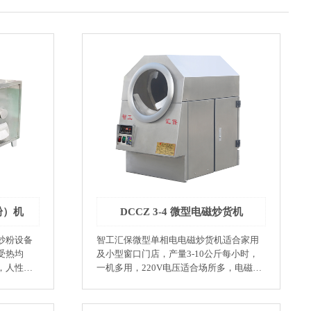
粉）机
DCCZ 3-4 微型电磁炒货机
炒粉设备
智工汇保微型单相电电磁炒货机适合家用
受热均
及小型窗口门店，产量3-10公斤每小时，
，人性化
一机多用，220V电压适合场所多，电磁加
便快捷，
热技术节能环保无污染。 ●实验室科研 ●大
制可达
学教学实践课程 ●制药业：中药炮制 ●调味
相同，色
品业：辣椒、花椒、大茴香、小茴香 ●饮