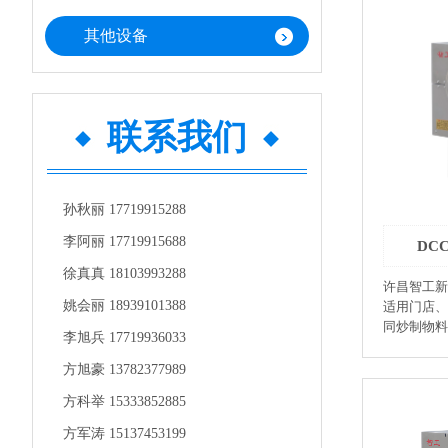
射小。 ●坚果业：可烘烤瓜子、花生、腰
其他设备
果、杏仁、
●蔬菜业：
片、红薯干
椒、花椒、
可烘干中药材和
联系我们
机是热风内
效率提高4
热源，对作
该机智能控
孙秋丽 17719915288
动停机功能
自动预警、
李阿丽 17719915688
DC
化设计，智
徐真真 18103993288
捷。 ●热
许昌智工新
料，保温性
姚会丽 18939101388
适用门店、
●一机多用
同炒制物料
李旭兵 17719936033
设置高温状态可烘
磁感应加热
热功率 动力 实用电压 外形尺寸（mm)
警，正转炒制
方旭豪 13782377989
DR600 600KG/4H 70KW 3KW+1.1KW
专用：瓜子
380V 5
方科举 15333852885
核桃、榛子
●榨油业:
方军涛 15137453199
品：咖啡豆