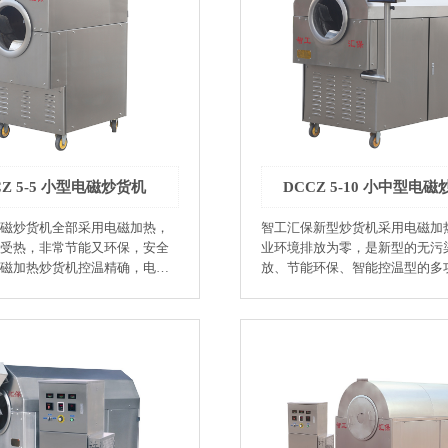
120 3+0.6 800
杀青、烘干 ●膨化食品：大米、
烘干 ●膨化食品：大米、小米、年糕片、
片、年糕条、虾条 ●杂粮加工
年糕条、虾条 ●杂粮加工业：大米、青
青稞、豆类、谷类 ●调味品
稞、豆类、谷类 ●调味品业：辣椒、花
花椒、大茴香、小茴香 ●制药
椒、大茴香、小茴香 ●制药业：中药炮制 ●
用电磁加
环保：该机是采用电磁加热，对
环境碳排放为零。 ●低耗：该
碳排放为零。 ●低耗：该机使用复合锅体
锅体＜滚筒＞、保护热量不能
＜滚筒＞、保护热量不能向外散
热效率可达95%以上，比传统
率可达95%以上，比传统的电加
炒设备节电45%以上。 ●人机界
备节电45%以上。 ●人机界面：人性化设
CZ 5-5 小型电磁炒货机
DCCZ 5-10 小中型电
设计，智能控制、参数设定方
计，智能控制、参数设定方便快捷。
●可控性强：智能控温、在烘炒
控性强：智能控温、在烘炒作业
磁炒货机全部采用电磁加热，
智工汇保新型炒货机采用电磁加
控制精度可达±2%，保证烘炒
制精度可达±2%，保证烘炒品每
受热，非常节能又环保，安全
业环境排放为零，是新型的无污
相同，色泽一致，对操作人员
同，色泽一致，对操作人员技能
磁加热炒货机控温精确，电磁
放、节能环保、智能控温型的多
，可降低招工要求标准。 ●故
可降低招工要求标准。 ●故障自诊断功
长，是当今炒货市场理想的电
炒货机，性价比高，一机多用，
能：故障显示一目了然。 ●温
能：故障显示一目了然。 ●温度高：最高
瓜子、花
本。 ●坚果店专用：瓜子、花生、腰果、
可达400℃。 ●型号：
温度可达400℃。 ●型号：DCCZ 5-4 ●生产
杏仁、板栗、核桃、榛子、开
杏仁、板栗、核桃、榛子、开心
 ●生产率：10-20kg/h ●功率范
率：8-20kg/h ●功率范围：1-5k
威夷果 ●榨油业:芝麻、
果、夏威夷果 ●榨油业:芝麻、花生米、油
 ●配用动力：0.25kw ●实用电
力：0.25kw ●实用电压：220V
豆 ●饮品：咖啡豆、
菜籽、大豆 ●饮品：咖啡豆、苦荞、麦
 ●外形尺寸（mm）：
（mm）：930×660×1270 ●锅
●制茶业：茶叶 杀
片、大麦芽 ●制茶业：茶叶 杀青、烘干 ●
×1150 ●锅体尺寸（mm）：
（mm）：500×400
膨化食品：大米、小米、年糕片
粮加工业：大米、
条、虾条 ●杂粮加工业：大米、青稞、豆
味品业：辣椒、花
类、谷类 ●调味品业：辣椒、花椒、大茴