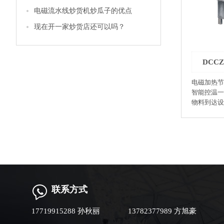
椒、大茴香、小茴香 ●
电磁流水线炒货机炒瓜子的优点
环保：该机
现在开一家炒货店还可以吗？
碳排放为零。 ●低耗：该机
＜滚筒＞、
率可达95
备节电45%以上。 ●人
DCC
计，智能控
控性强：智
电磁加热节
制精度可达
智能控温一
同，色泽一
物料到达设
可降低招工要求标
报，非常智
能：故障显示一目
●坚果加工
温度可达400℃。 ●型号：DC
板栗、核桃
率：10-30k
威夷果 ●榨油业：芝麻、花生米、油菜
用动力：0.
籽、大豆 ●饮品：咖啡豆、苦荞、麦片、
尺寸（mm）：
大麦芽 ●制茶业：茶叶杀青、烘干 ●膨化食
（mm）：50
品：大米、
●杂粮加工
联系方式
调味品业：
●制药业：中药炮制 ●
17719915288 孙秋丽
13782377989 方旭豪
●化工业：烘干
机是采用电