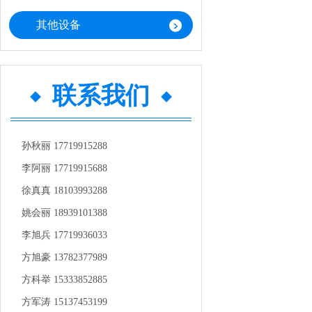
150/300/450KG 1.1/1.5/2.2KW 0/9/9KW 系
统模式 风压 噪声 循环风量 单路系统智能
其他设备
模式 320pa ≤80dB(A) 11000/15000m³/H 控
制精度 主机外观尺寸（mm） 温度±5℃，
湿度±5%rh 2600*1570*2000
3300*2500*2100 4600*3200*2300 适
联系我们
副产品、经济作
的物料烘烤干制作业。 ●耗
是一体柜式结构
少，大大降低电
孙秋丽 17719915288
过实际使用和空
度在10℃—15℃
李阿丽 17719915688
烤室（空烤室）
徐真真 18103993288
15℃—20℃时，
（空烤室）可达到
姚会丽 18939101388
—25℃时，升温
烤室）可达到70
李旭兵 17719936033
30℃时，升温时
方旭豪 13782377989
室）可达到70℃
时，升温时间小
方科举 15333852885
可达到70℃。；
方军涛 15137453199
时，升温时间小