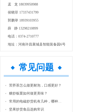
可达到70℃。 
孟 龙 18039950988
化设计，控制面
红外识别系统，
侯晓菲 17337431799
点亮荧屏并显示
郭鹏举 18939103955
对烤烟信息动态
设备是一体式设
薛 静 13298210899
系统和内循环主
电话：0374-2710777
中降低了热能损
用。 ●故障低
地址：河南许昌襄城县智能装备园6号
构，在出厂前安
善，各部件安装
理，大大降低了
便：该设备是一
常见问题
地时，施工技术
苦荞茶怎么做更耐泡，口感更好？
糖炒板栗如何做更美味？
常用的电磁炒货机有几种，哪种性价比更高一些？
坚果炒货食品选购常识