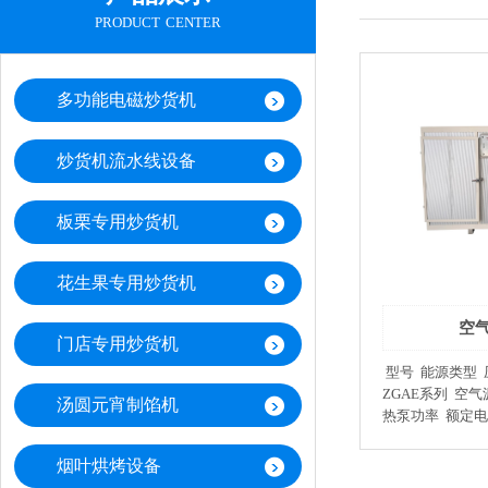
product center
多功能电磁炒货机
炒货机流水线设备
板栗专用炒货机
花生果专用炒货机
空
门店专用炒货机
型号 能源类型 压缩机匹数 控制方式
ZGAE系列 空气源 3/5/6P PLC自动化控制
汤圆元宵制馅机
热泵功率 额定电压 额定电流 制热量
3/5/6KW 380V/50HZ 6/10/12A
7500/13500/15500W 余热回
烟叶烘烤设备
量 风机容量 应急电辅热 ≥30%