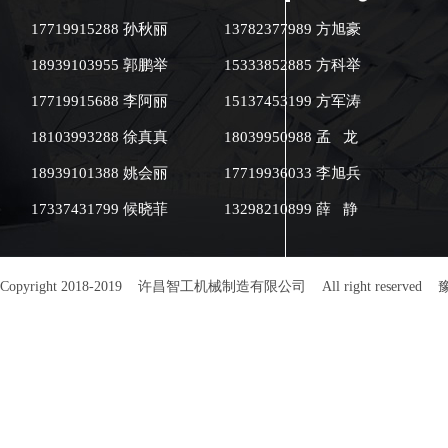
质。2. 炒好务
17719915288 孙秋丽
13782377989 方旭豪
密封，热气凝结
霉。摊凉20~4
18939103955 郭鹏举
15333852885 方科举
包。3. 少放油
子油脂含量越高
17719915688 李阿丽
15137453199 方军涛
商用尽量少油调
易吸潮，必须额
18103993288 徐真真
18039950988 孟 龙
法（少量自用） 
18939101388 姚会丽
17719936033 李旭兵
厚食品密封罐、
气封口，放冰箱冷
17337431799 候晓菲
13298210899 薛 静
幅延缓油脂氧化、
绝对不要常温放
常温存放硬性要
子，远离窗户、
Copyright 2018-2019 许昌智工机械制造有限公司 All right reserved
豫
封（内层保鲜袋
最多存放15~20
虫防潮辅料每斤瓜
花椒、干辣椒，
要直接接触瓜子
店/大批量商用
1. 真空包装最
隔绝空气湿气，