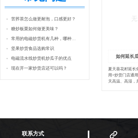
苦荞茶怎么做更耐泡，口感更好？
糖炒板栗如何做更美味？
常用的电磁炒货机有几种，哪种性价比更高一些？
坚果炒货食品选购常识
如何延长
电磁流水线炒货机炒瓜子的优点
现在开一家炒货店还可以吗？
夏天葵花籽延长
用+炒货门店通
天高温、高湿，
油、发霉、生虫
存、门店存放、
炒制源头：从加
炒货必看） 1.
盐、五香葵花籽
以内。用电磁炒
130~140℃
摸起来果仁干爽
联系方式
润；如果瓜子皮