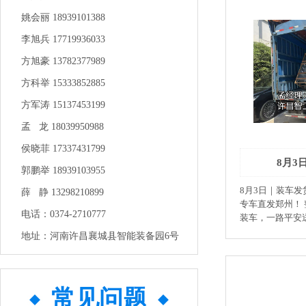
姚会丽 18939101388
李旭兵 17719936033
方旭豪 13782377989
方科举 15333852885
方军涛 15137453199
孟 龙 18039950988
侯晓菲 17337431799
8月3
郭鹏举 18939103955
8月3日｜装车发
薛 静 13298210899
专车直发郑州！
电话：0374-2710777
装车，一路平安
电，受热均匀不
地址：河南许昌襄城县智能装备园6号
一锅多用。 机
州老板炒货生意
昌智工 #电磁炒
常见问题