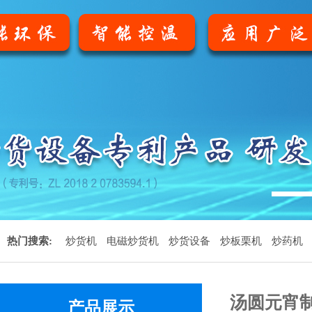
1
热门搜索:
炒货机
电磁炒货机
炒货设备
炒板栗机
炒药机
汤圆元宵
产品展示