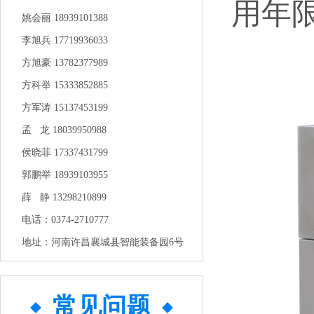
用年
姚会丽 18939101388
李旭兵 17719936033
方旭豪 13782377989
方科举 15333852885
方军涛 15137453199
孟 龙 18039950988
侯晓菲 17337431799
郭鹏举 18939103955
薛 静 13298210899
电话：0374-2710777
地址：河南许昌襄城县智能装备园6号
常见问题