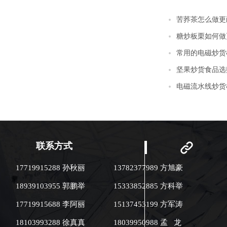
苦荞茶怎么做更
糖炒板栗如何做
常用的电磁炒货
坚果炒货食品选
电磁流水线炒货
联系方式
17719915288 孙秋丽
13782377989 方旭豪
18939103955 郭鹏举
15333852885 方科举
17719915688 李阿丽
15137453199 方军涛
18103993288 徐真真
18039950988 孟 龙