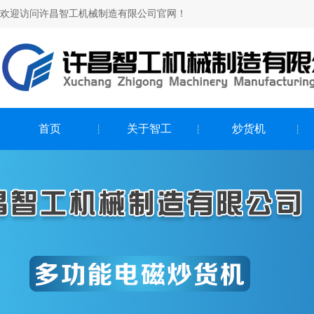
欢迎访问许昌智工机械制造有限公司官网！
首页
关于智工
炒货机