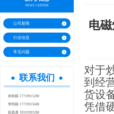
news center
电磁
公司新闻
行业信息
常见问题
对于
联系我们
到经
货设
孙秋丽 17719915288
凭借
李阿丽 17719915688
徐真真 18103993288