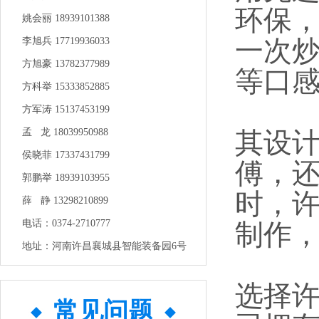
环保
姚会丽 18939101388
一次
李旭兵 17719936033
方旭豪 13782377989
等口
方科举 15333852885
方军涛 15137453199
孟 龙 18039950988
其设
侯晓菲 17337431799
傅，
郭鹏举 18939103955
时，
薛 静 13298210899
电话：0374-2710777
制作
地址：河南许昌襄城县智能装备园6号
选择
常见问题