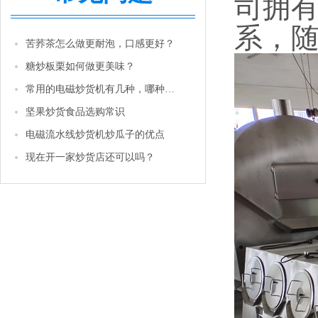
司拥
系，
苦荞茶怎么做更耐泡，口感更好？
糖炒板栗如何做更美味？
常用的电磁炒货机有几种，哪种性价比更高一些？
坚果炒货食品选购常识
电磁流水线炒货机炒瓜子的优点
现在开一家炒货店还可以吗？