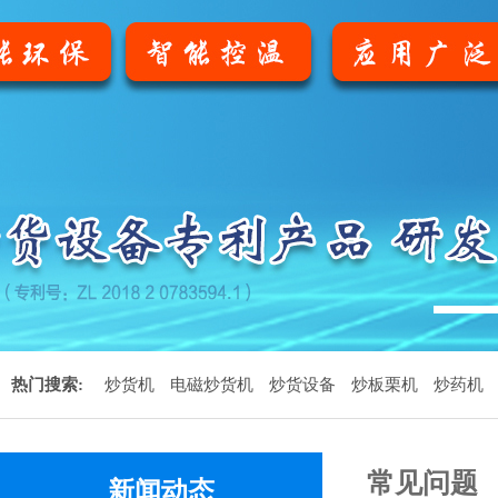
1
热门搜索:
炒货机
电磁炒货机
炒货设备
炒板栗机
炒药机
常见问题
新闻动态