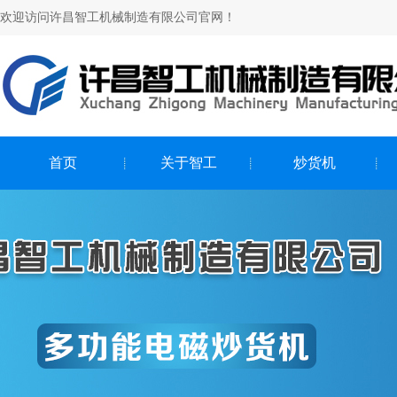
欢迎访问许昌智工机械制造有限公司官网！
首页
关于智工
炒货机