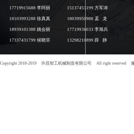
17719915688 李阿丽
15137453199 方军涛
18103993288 徐真真
18039950988 孟 龙
18939101388 姚会丽
17719936033 李旭兵
17337431799 候晓菲
13298210899 薛 静
Copyright 2018-2019 许昌智工机械制造有限公司 All right reserved
豫