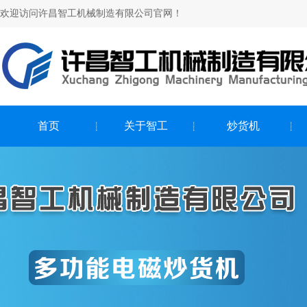
欢迎访问许昌智工机械制造有限公司官网！
首页
关于智工
炒货机