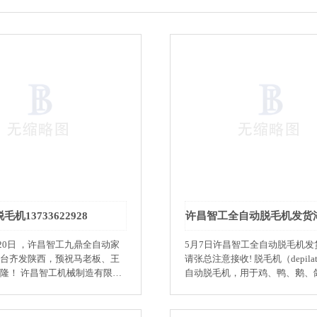
毛机13733622928
月20日 ，许昌智工九鼎全自动家
5月7日许昌智工全自动脱毛机发
台齐发陕西，预祝马老板、王
请张总注意接收! 脱毛机（depilator）又称
械制造有限公
自动脱毛机，用于鸡、鸭、鹅、
年来的创新发展中，博众家之
杀后的家禽自动脱毛，能一次性
之精，二十年砥砺前行，二十
细毛、 脚爪及其表皮污垢，其
。在创新发展中沉淀形成了以
用于脱姜皮、脱马铃薯皮、 脱