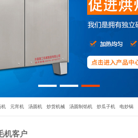
1
2
3
药机
元宵机
汤圆机
炒货机械
汤圆制馅机
炒瓜子机
电炒锅
毛机客户