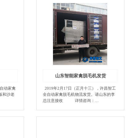
，使工作
解脱出
加固，用
否则要调
刀开关或
中(30度
，最好在温
表皮破
山东智能家禽脱毛机发货
其全身烫
全自动家禽
2019年2月17日（正月十三），许昌智工
板和沙老
全自动家禽脱毛机物流发货。请山东的李
总注意接收 详情咨询：
上加水，
17719915388
随着水流
就煺尽羽