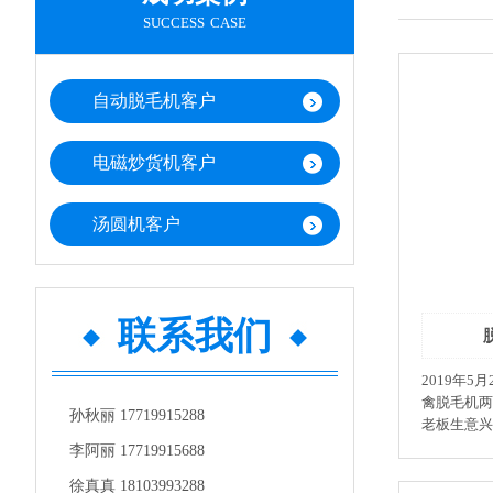
success case
自动脱毛机客户
电磁炒货机客户
汤圆机客户
联系我们
脱
2019年5
禽脱毛机两
孙秋丽 17719915288
老板生意兴隆！ 许昌智工机
司在20多
李阿丽 17719915688
长、杨自家
徐真真 18103993288
载凤凰涅槃