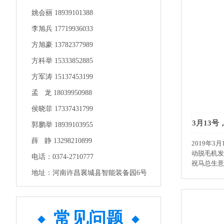
德国机械设
姚会丽 18939101388
造风格为榜
李旭兵 17719936033
课题的企业
方旭豪 13782377989
方科举 15333852885
方军涛 15137453199
孟 龙 18039950988
侯晓菲 17337431799
郭鹏举 18939103955
薛 静 13298210899
2019年
动脱毛机发
电话：0374-2710777
祝马总生意
地址：河南许昌襄城县智能装备园6号
常见问题