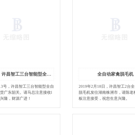
计理念为坐标，以日本电子制
品的去皮机的工作原理是一样的
样，以用户为导师、抓质量为
的人们从又脏又累的手工劳作中
文化与创新精神。
来，极大的提高工作效率。 禽类脱毛机用
法： 1、开箱后先检查一下各个部位，如在
运输途中造成螺丝松动、要重新
手转动一下底盘，看是否灵活，
节一下转动皮带。 2、放机器的位置确定以
后，在机器边的板壁上装一个闸
者拉线开关。 3、鸡鸭宰杀时，刀口尽可能
杀小些，宰杀后先将鸡鸭放在温水
左右)浸一下，使全身羽毛温透
水中放一些食盐，以避免煺毛时
3月13号，许昌智工三台智能型全自动脱毛机发货广东韶关，请马总注意接收
全自动家禽脱毛机
损。 4、将浸温的鸡鸭放在75度左右的热
水中烫，并用木棒搅动一下，使
3月13号，许昌智工三台智能型全自
2019年2月18日，许昌智工2台
的均匀。 5、将烫好的鸡鸭放入机器内，一
货广东韶关。请马总注意接收l
脱毛机发往湖南株洲市，请陈老
次投放1-5只都可 6、打上闸刀开关，机器
兴隆，财源广进！
板注意接受，祝您生意兴隆。
启动、一边运转，一边在家禽身
最好是热水，煺下的羽毛、污物
一起出，水可循环利用，一分钟
毛，除净全身表皮污垢。