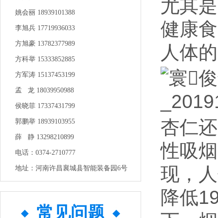
尤其是
姚会丽 18939101388
健康食
李旭兵 17719936033
方旭豪 13782377989
人体的
方科举 15333852885
方军涛 15137453199
孟 龙 18039950988
侯晓菲 17337431799
杏仁还
郭鹏举 18939103955
薛 静 13298210899
性吸烟
电话：0374-2710777
现，人
地址：河南许昌襄城县智能装备园6号
降低1
常见问题