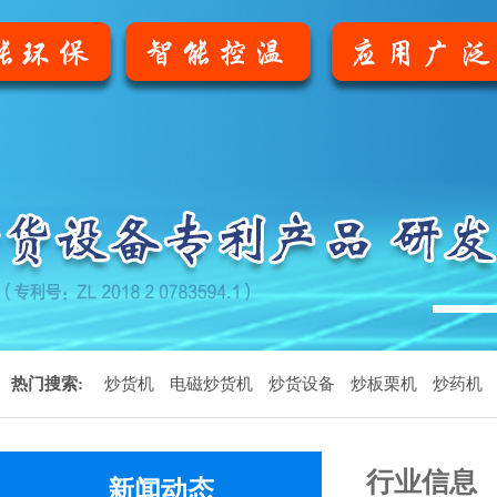
1
热门搜索:
炒货机
电磁炒货机
炒货设备
炒板栗机
炒药机
行业信息
新闻动态