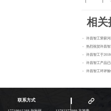
相关
许昌智工荣获河
热烈祝贺许昌智
许昌智工于201
许昌智工产品已
许昌智工环评验
联系方式
17719915288 孙秋丽
13782377989 方旭豪